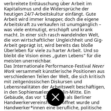
Tanz
Ticket
verbreitete Enttäuschung über Arbeit im
Kapitalismus und die Widersprüche der
Ort:
Sa,
19:00
Festsaal
heutigen 24/7-Arbeitskultur einfängt. Gute
15.08.
Mohamed Toukabri:
Arbeit wird immer knapper, doch die eigene
Every-Body-Knows-
Arbeitskraft zu verkaufen ist unumgänglich –
was viele entmutigt, erschöpft und krank
What-Tomorrow-
macht. In einer sich rasch wandelnden Welt,
die von wirtschaftlicher Ungleichheit und Gig-
Brings-And-We-All-
Arbeit geprägt ist, wird bereits das bloße
Know-What-
Überleben für viele zu harter Arbeit. Und so
bleibt die Vision eines „guten Lebens“ für die
Happened-Yesterday
meisten unerreichbar.
Das Internationale Performance-Festival
Never
Work
versammelt künstlerische Positionen aus
Tanz im August 2026
verschiedenen Teilen der Welt, die sich kritisch
mit zeitgenössischen Diskursen und
Tanz
Ticket
Lebensrealitäten der Arbeitswelt beschäftigen,
in den Sophiensælen in Berlin-Mitte. Ein
Ort:
So,
18:00
Festsaal
Gebäude, das vor 120 Jahren als Berliner
16.08.
Mohamed Toukabri:
Handwerkervereinshaus eröffnet wurde und
Zurück zur Startseite
Handwerker*innen eine berufliche, politische
Every-Body-Knows-