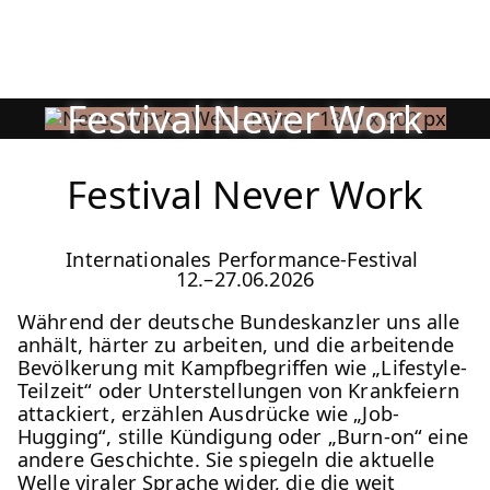
Festival Never Work
Festival Never Work – Sophiensæle | Freies Theater i
Zu Programm springen
Programm
Saison 26/27
Zu Aktuelles springen
Ort:
Fr,
19:00
Festsaal
Festival Never Work
14.08.
Mohamed Toukabri:
Zu Seiten springen
Every-Body-Knows-
Internationales Performance-Festival
What-Tomorrow-
12.–27.06.2026
Brings-And-We-All-
Während der deutsche Bundeskanzler uns alle
Know-What-
anhält, härter zu arbeiten, und die arbeitende
Bevölkerung mit Kampfbegriffen wie „Lifestyle-
Happened-Yesterday
Teilzeit“ oder Unterstellungen von Krankfeiern
attackiert, erzählen Ausdrücke wie „Job-
Hugging“, stille Kündigung oder „Burn-on“ eine
Tanz im August 2026
andere Geschichte. Sie spiegeln die aktuelle
Welle viraler Sprache wider, die die weit