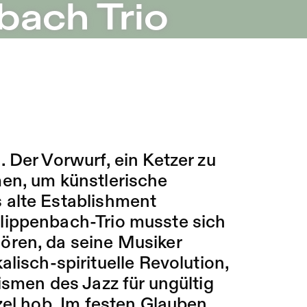
bach Trio
 Der Vorwurf, ein Ketzer zu
en, um künstlerische
 alte Establishment
lippenbach-Trio musste sich
ören, da seine Musiker
lisch-spirituelle Revolution,
ismen des Jazz für ungültig
zel hob. Im festen Glauben