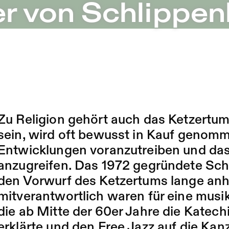
hiensæle | Freies Theater in Berlin
r von Schlippen
Zu Religion gehört auch das Ketzertum.
sein, wird oft bewusst in Kauf genomm
Entwicklungen voranzutreiben und das
anzugreifen. Das 1972 gegründete Sch
den Vorwurf des Ketzertums lange anh
mitverantwortlich waren für eine musika
die ab Mitte der 60er Jahre die Katech
erklärte und den Free Jazz auf die Kan