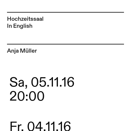
Hochzeitssaal
In English
Zur Künstler*in-Seite von
Anja Müller
Sa, 05.11.16
20:00
Fr, 04.11.16