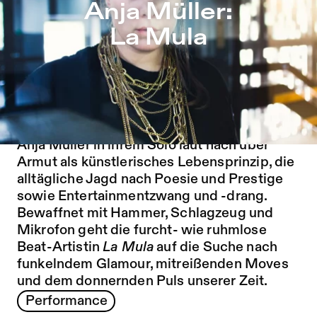
Anja Müller: La Mula – Sophiensæle | Freies Theater in B
Anja Müller:
Zu Programm springen
La Mula
Zu Aktuelles springen
Zu Seiten springen
Noch Bohème, bereits prekär oder schon
Unterschicht? In Gestalt des
unerschrockenen Charakters
La Mula
denkt
Anja Müller in ihrem Solo laut nach über
Armut als künstlerisches Lebensprinzip, die
alltägliche Jagd nach Poesie und Prestige
sowie Entertainmentzwang und -drang.
Bewaffnet mit Hammer, Schlagzeug und
Mikrofon geht die furcht- wie ruhmlose
Beat-Artistin
La Mula
auf die Suche nach
funkelndem Glamour, mitreißenden Moves
und dem donnernden Puls unserer Zeit.
Performance