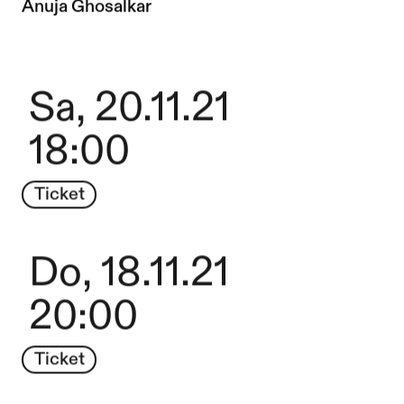
Zur Künstler*in-Seite von
Anuja Ghosalkar
Sa, 20.11.21
18:00
Ticket
Do, 18.11.21
20:00
Ticket