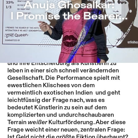
Anuja Ghosalkar: I Promise the Bearer... – Sophiensæle | 
Anuja Ghosalkar:
Zu Programm springen
I Promise the Bearer...
Zu Aktuelles springen
Zu Seiten springen
Die Solo-Performance beschreibt einen
gewöhnlichen Tag im Leben einer Künstlerin
in Indien: ihre Träume, Wünsche, Kämpfe
und ihre Entscheidung als Künstlerin zu
leben in einer sich schnell verändernden
Gesellschaft. Die Performance spielt mit
ewestlichen Klischees von dem
vermeintlich exotischen Indien und geht
leichtfüssig der Frage nach, was es
bedeutet Künstlerin zu sein auf dem
komplizierten und undurchschaubaren
Terrain
weißer
Kulturförderung. Aber diese
Frage weicht einer neuen, zentralen Frage:
Ist Geld nicht die größte Fiktion überhaupt?