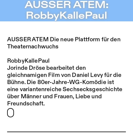
AUSSER ATEM: RobbyKallePaul – Sophiensæle | Freies T
AUSSER ATEM:
Zu Programm springen
RobbyKallePaul
Zu Aktuelles springen
Zu Seiten springen
AUSSER ATEM Die neue Plattform für den
Theaternachwuchs
RobbyKallePaul
Jorinde Dröse bearbeitet den
gleichnamigen Film von Daniel Levy für die
Bühne. Die 80er-Jahre-WG-Komödie ist
eine variantenreiche Sechsecksgeschichte
über Männer und Frauen, Liebe und
Freundschaft.