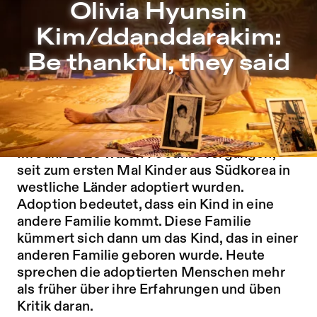
Olivia Hyunsin Kim/ddanddarakim: Be thankful, they said 
Olivia Hyunsin
Zu Programm springen
Kim/ddanddarakim:
Zu Aktuelles springen
Be thankful, they said
Zu Seiten springen
Ankündigungstext in Einfacher Sprache mit
Erklärungen
Im Jahr 2023 waren 70 Jahre vergangen,
seit zum ersten Mal Kinder aus Südkorea in
westliche Länder adoptiert wurden.
Adoption bedeutet, dass ein Kind in eine
andere Familie kommt. Diese Familie
kümmert sich dann um das Kind, das in einer
anderen Familie geboren wurde. Heute
sprechen die adoptierten Menschen mehr
als früher über ihre Erfahrungen und üben
Kritik daran.