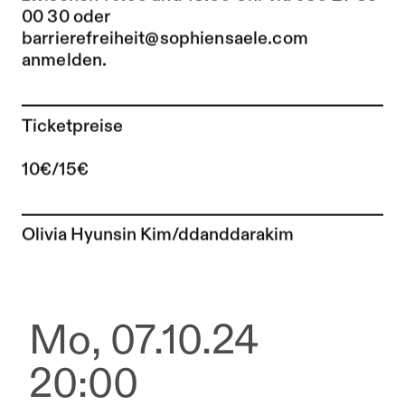
00 30 oder
barrierefreiheit@sophiensaele.com
anmelden.
Ticketpreise
10€/15€
Zur Künstler*in-Seite von
Olivia Hyunsin Kim/ddanddarakim
Mo, 07.10.24
20:00