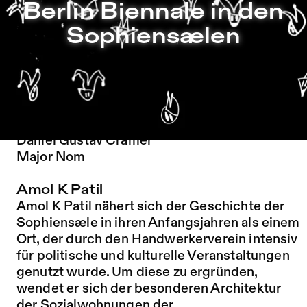
Berlin Biennale in den Sophiensælen – Sophiensæle | Fre
Berlin Biennale in den
Zu Programm springen
Sophiensælen
Zu Aktuelles springen
Zu Seiten springen
Künstler*innen
Amol K Patil
Luzie Meyer
Daniel Gustav Cramer
Major Nom
Amol K Patil
Amol K Patil nähert sich der Geschichte der
Sophiensæle in ihren Anfangsjahren als einem
Ort, der durch den Handwerkerverein intensiv
für politische und kulturelle Veranstaltungen
genutzt wurde. Um diese zu ergründen,
wendet er sich der besonderen Architektur
der Sozialwohnungen der