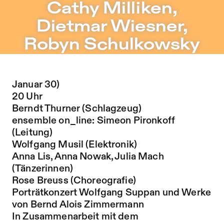
Cathy Milliken, Dietmar Wiesner, Robyn Schulkowsky – S
Cathy Milliken,
Zu Programm springen
Dietmar Wiesner,
Zu Aktuelles springen
Robyn Schulkowsky
Zu Seiten springen
Januar 30)
20 Uhr
Berndt Thurner (Schlagzeug)
ensemble on_line: Simeon Pironkoff
(Leitung)
Wolfgang Musil (Elektronik)
Anna Lis, Anna Nowak, Julia Mach
(Tänzerinnen)
Rose Breuss (Choreografie)
Porträtkonzert Wolfgang Suppan und Werke
von Bernd Alois Zimmermann
In Zusammenarbeit mit dem