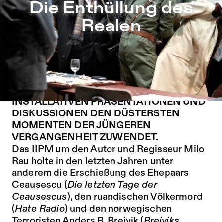
Die Enthüllung des Realen – Sophiensæle | Freies Theate
Die Enthüllung des
Zu Programm springen
Realen
Zu Aktuelles springen
Zu Seiten springen
WERKSCHAU: EIN BEGEHBARES
SZENISCHES ARCHIV, IN DEM SICH DAS
IIPM IN FILMISCHEN UND
INSTALLATIVEN PRÄSENTATIONEN UND
DISKUSSIONEN DEN DÜSTERSTEN
MOMENTEN DER JÜNGEREN
VERGANGENHEIT ZUWENDET.
Das IIPM um den Autor und Regisseur Milo
Rau holte in den letzten Jahren unter
anderem die Erschießung des Ehepaars
Ceausescu (
Die letzten Tage der
Ceausescus
), den ruandischen Völkermord
(
Hate Radio
) und den norwegischen
Terroristen Anders B. Breivik (
Breiviks