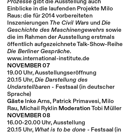
Prozesse
gibt die Ausstellung auch
Einblicke in die laufenden Projekte Milo
Raus: die für 2014 vorbereiteten
Inszenierungen
The Civil Wars
und
Die
Geschichte des Maschinengewehrs
sowie
die im Rahmen der Ausstellung erstmals
öffentlich aufgezeichnete Talk-Show-Reihe
Die Berliner Gespräche
.
www.international-institute.de
NOVEMBER 07
19.00 Uhr, Ausstellungseröffnung
20.15 Uhr,
Die Darstellung des
Undarstellbaren
- Festsaal (in deutscher
Sprache)
Gäste
Inke Arns, Patrick Primavesi, Milo
Rau, Michail Ryklin
Moderation
Tobi Müller
NOVEMBER 08
16.00-20.00 Uhr, Ausstellung
20.15 Uhr,
What is to be done
- Festsaal (in