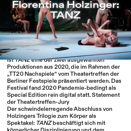
Florentina Holzinger: TANZ – Sophiensæle | Freies Theate
Florentina Holzinger:
Zu Programm springen
TANZ
Zu Aktuelles springen
Zu Seiten springen
2020 zählte
TANZ
zu den zehn
ausgewählten Theaterproduktionen des
Theatertreffens der Berliner Festspiele. Nun
ist
TANZ
eine der zwei ausgewählten
Produktionen aus 2020, die im Rahmen der
„TT20 Nachspiele“ vom Theatertreffen der
Berliner Festspiele präsentiert werden. Das
Festival fand 2020 Pandemie-bedingt als
Special Edition rein digital statt.
Statement
der Theatertreffen-Jury
Der schwindelerregende Abschluss von
Holzingers Trilogie zum Körper als
Spektakel:
TANZ
beschäftigt sich mit
körperlicher Disziplinierung und dem