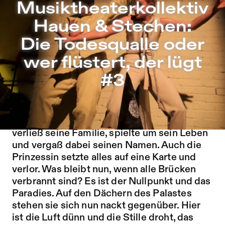
Musiktheaterkollektiv Hauen & Stechen: Die Todesqualle o
Musiktheaterkollektiv
Zu Programm springen
Hauen & Stechen:
Zu Aktuelles springen
Die Todesqualle oder
Zu Seiten springen
wer flüstert, der lügt
#3
Der Prinz hat für die Freiheit alles riskiert. Er
verließ seine Familie, spielte um sein Leben
und vergaß dabei seinen Namen. Auch die
Prinzessin setzte alles auf eine Karte und
verlor. Was bleibt nun, wenn alle Brücken
verbrannt sind? Es ist der Nullpunkt und das
Paradies. Auf den Dächern des Palastes
stehen sie sich nun nackt gegenüber. Hier
ist die Luft dünn und die Stille droht, das