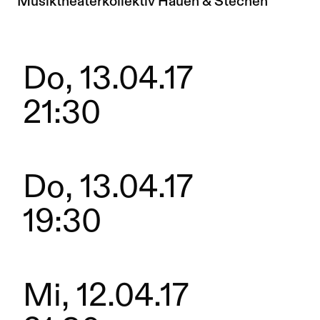
Zur Künstler*in-Seite von
Musiktheaterkollektiv Hauen & Stechen
Do, 13.04.17
21:30
Do, 13.04.17
19:30
Mi, 12.04.17