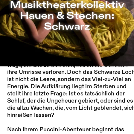
Musiktheaterkollektiv Hauen & Stechen: Schwarz – Sophi
Musiktheaterkollektiv
Zu Programm springen
Hauen & Stechen:
Zu Aktuelles springen
Schwarz
Zu Seiten springen
Schwarz
ist der Abgrund, der Leonore
entgegenspringt. In dem Verließ, in das sie sic
wagt, um alle zu befreien, haben die Schatten
ihre Umrisse verloren. Doch das Schwarze Loc
ist nicht die Leere, sondern das Viel-zu-Viel an
Energie. Die Aufklärung liegt im Sterben und
stellt ihre letzte Frage: Ist es tatsächlich der
Schlaf, der die Ungeheuer gebiert, oder sind es
die allzu Wachen, die, vom Licht geblendet, sic
hinreißen lassen?
Nach ihrem Puccini-Abenteuer beginnt das