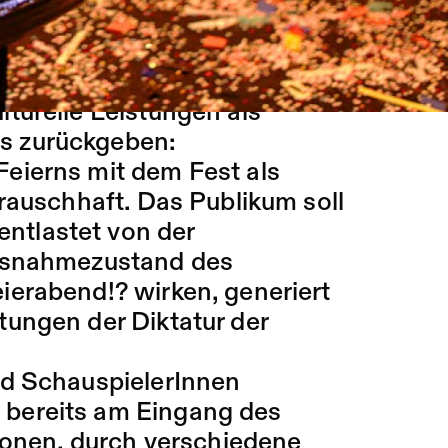
 die sich dem
ner allgegenwärtigen
turelle Leistungen als
sis zurückgeben:
eierns mit dem Fest als
rauschhaft. Das Publikum soll
 entlastet von der
Ausnahmezustand des
ierabend!? wirken, generiert
ungen der Diktatur der
nd SchauspielerInnen
bereits am Eingang des
tionen, durch verschiedene