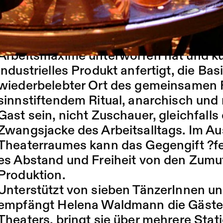
ganz offiziell ?feierabend!?
Waldmann will der Institution Theater,
gesellschaftlichen Ordnungsprinzip ei
Arbeitsmaxime unterworfen hat und kul
industrielles Produkt anfertigt, die Ba
wiederbelebter Ort des gemeinsamen F
sinnstiftendem Ritual, anarchisch und 
Gast sein, nicht Zuschauer, gleichfalls
Zwangsjacke des Arbeitsalltags. Im 
Theaterraumes kann das Gegengift ?fe
es Abstand und Freiheit von den Zumut
Produktion.
Unterstützt von sieben TänzerInnen u
empfängt Helena Waldmann die Gäste 
Theaters, bringt sie über mehrere Sta