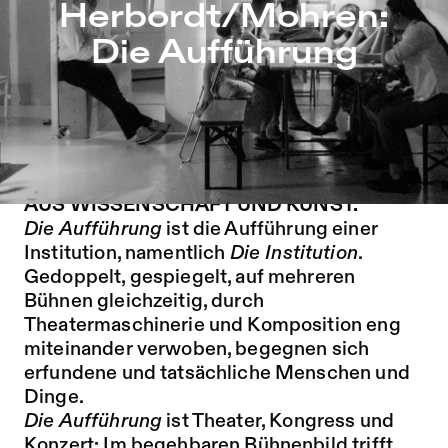
Herbordt/Mohren: Die Aufführung – Sophiensæle | Freies
Herbordt/Mohren:
Zu Programm springen
Die Aufführung
Zu Aktuelles springen
Zu Seiten springen
IN EINEM BEGEHBAREN BÜHNENBILD
TRIFFT DAS PUBLIKUM AUF PERFOR-
MERINNEN, EINEN MUSIKER UND GÄSTE
AUS WISSENSCHAFT UND KUNST.
Die Aufführung
ist die Aufführung einer
Institution, namentlich
Die Institution
.
Gedoppelt, gespiegelt, auf mehreren
Bühnen gleichzeitig, durch
Theatermaschinerie und Komposition eng
miteinander verwoben, begegnen sich
erfundene und tatsächliche Menschen und
Dinge.
Die Aufführung
ist Theater, Kongress und
Konzert: Im begehbaren Bühnenbild trifft