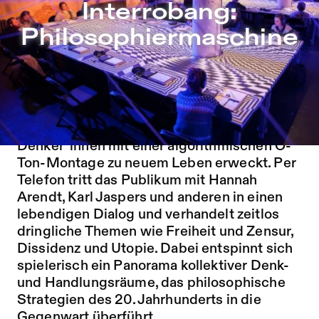
Interrobang: Philosophiermaschine – Sophiensæle | Freie
Interrobang:
Zu Programm springen
Philosophiermaschine
Zu Aktuelles springen
Zu Seiten springen
Telefongespräche mit Philosoph*innen des
20. Jahrhunderts: Die Philosophiermaschine
ist eine künstliche Intelligenz, die tote
Denker*innen mit einer algorithmischen O-
Ton-Montage zu neuem Leben erweckt. Per
Telefon tritt das Publikum mit Hannah
Arendt, Karl Jaspers und anderen in einen
lebendigen Dialog und verhandelt zeitlos
dringliche Themen wie Freiheit und Zensur,
Dissidenz und Utopie. Dabei entspinnt sich
spielerisch ein Panorama kollektiver Denk-
und Handlungsräume, das philosophische
Strategien des 20. Jahrhunderts in die
Gegenwart überführt.