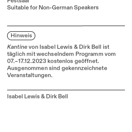
Festsaal
Suitable for Non-German Speakers
Hinweis
Kantine
von Isabel Lewis & Dirk Bell ist
täglich mit wechselndem Programm vom
07.–17.12.2023 kostenlos geöffnet.
Ausgenommen sind gekennzeichnete
Veranstaltungen.
Zur Künstler*in-Seite von
Isabel Lewis & Dirk Bell