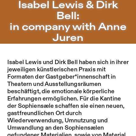
Isabel Lewis & Dirk Bell: in company with Anne Juren – S
Isabel Lewis & Dirk
Zu Programm springen
Bell:
Zu Aktuelles springen
in company with Anne
Zu Seiten springen
Juren
Isabel Lewis und Dirk Bell haben sich in ihrer
jeweiligen künstlerischen Praxis mit
Formaten der Gastgeber*innenschaft in
Theatern und Ausstellungsräumen
beschäftigt, die emotionale körperliche
Erfahrungen ermöglichen. Für die Kantine
der Sophiensæle schaffen sie einen neuen,
gastfreundlichen Ort durch
Wiederverwendung, Umnutzung und
Umwandlung an den Sophiensælen
gefundener Materialien, sowie von Material