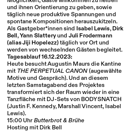
Möglichkeit, Gäste willkommen zu heißen
und ihnen Orientierung zu geben, sowie
täglich neue produktive Spannungen und
spontane Kompositionen herauszukitzeln.
Als Gastgeber*innen sind
Isabel Lewis
,
Dirk
Bell
,
Yann Slattery
und
Juli Frodermann
(alias Jiji Hopelezz)
täglich vor Ort und
werden von wechselnden Gästen begleitet.
Tagesablauf 16.12.2023:
Heute besucht Augustin Maurs die Kantine
mit
THE PERPETUAL CANON
(augewählte
Motive und Gespräch). Und an diesem
letzten Samstagabend des Projektes
transformiert sich der Raum wieder in eine
Tanzfläche mit DJ-Sets von BODYSNATCH
(Justin F. Kennedy, Marshall Vincent, Isabel
Lewis).
15:00 Uhr
Butterbrot & Brühe
Hosting mit Dirk Bell