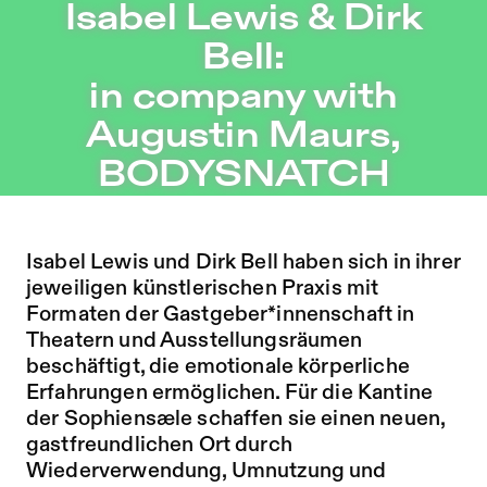
Isabel Lewis & Dirk Bell: in company with Augustin Ma
Isabel Lewis & Dirk
Zu Programm springen
Bell:
Zu Aktuelles springen
in company with
Zu Seiten springen
Augustin Maurs,
BODYSNATCH
Isabel Lewis und Dirk Bell haben sich in ihrer
jeweiligen künstlerischen Praxis mit
Formaten der Gastgeber*innenschaft in
Theatern und Ausstellungsräumen
beschäftigt, die emotionale körperliche
Erfahrungen ermöglichen. Für die Kantine
der Sophiensæle schaffen sie einen neuen,
gastfreundlichen Ort durch
Wiederverwendung, Umnutzung und