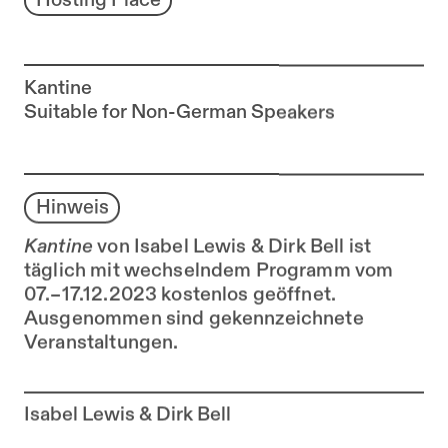
Hosting Place
Kantine
Suitable for Non-German Speakers
Hinweis
Kantine
von Isabel Lewis & Dirk Bell ist
täglich mit wechselndem Programm vom
07.–17.12.2023 kostenlos geöffnet.
Ausgenommen sind gekennzeichnete
Veranstaltungen.
Zur Künstler*in-Seite von
Isabel Lewis & Dirk Bell