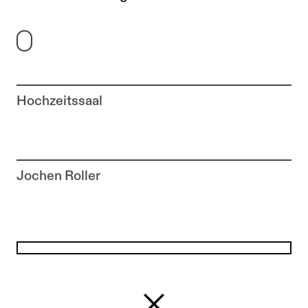
Hochzeitssaal
Zur Künstler*in-Seite von
Jochen Roller