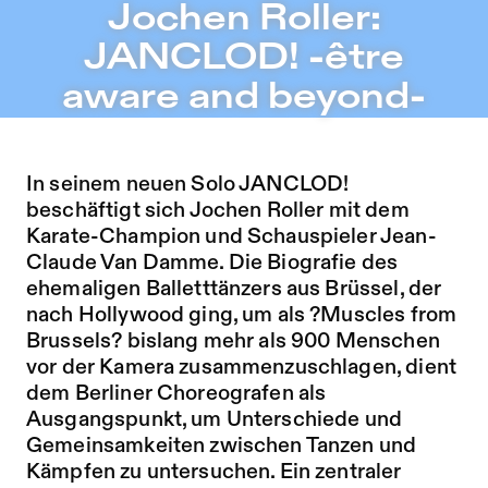
Jochen Roller: JANCLOD! -être aware and beyond- – Soph
Jochen Roller:
Zu Programm springen
JANCLOD! -être
Zu Aktuelles springen
aware and beyond-
Zu Seiten springen
In seinem neuen Solo JANCLOD!
beschäftigt sich Jochen Roller mit dem
Karate-Champion und Schauspieler Jean-
Claude Van Damme. Die Biografie des
ehemaligen Balletttänzers aus Brüssel, der
nach Hollywood ging, um als ?Muscles from
Brussels? bislang mehr als 900 Menschen
vor der Kamera zusammenzuschlagen, dient
dem Berliner Choreografen als
Ausgangspunkt, um Unterschiede und
Gemeinsamkeiten zwischen Tanzen und
Kämpfen zu untersuchen. Ein zentraler