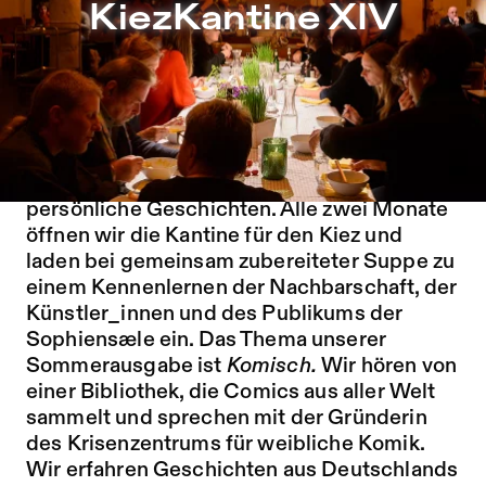
KiezKantine XIV – Sophiensæle | Freies Theater in Berlin
KiezKantine XIV
Zu Programm springen
Zu Aktuelles springen
Zu Seiten springen
Kiez und Kunst in der Kantine: Rund um die
Sophiensæle finden sich auch abseits der
Mitte-Klischees lebendige Strukturen,
soziales Engagement und vielfältige
persönliche Geschichten. Alle zwei Monate
öffnen wir die Kantine für den Kiez und
laden bei gemeinsam zubereiteter Suppe zu
einem Kennenlernen der Nachbarschaft, der
Künstler_innen und des Publikums der
Sophiensæle ein. Das Thema unserer
Sommerausgabe ist
Komisch.
Wir hören von
einer Bibliothek, die Comics aus aller Welt
sammelt und sprechen mit der Gründerin
des Krisenzentrums für weibliche Komik.
Wir erfahren Geschichten aus Deutschlands