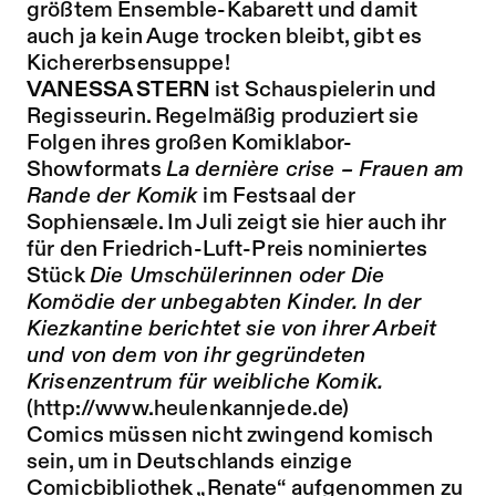
größtem Ensemble-Kabarett und damit
auch ja kein Auge trocken bleibt, gibt es
Kichererbsensuppe!
VANESSA STERN
ist Schauspielerin und
Regisseurin. Regelmäßig produziert sie
Folgen ihres großen Komiklabor-
Showformats
La dernière crise – Frauen am
Rande der Komik
im Festsaal der
Sophiensæle. Im Juli zeigt sie hier auch ihr
für den Friedrich-Luft-Preis nominiertes
Stück
Die Umschülerinnen oder Die
Komödie der unbegabten Kinder.
In der
Kiezkantine berichtet sie von ihrer Arbeit
und von dem von ihr gegründeten
Krisenzentrum für weibliche Komik.
(http://www.heulenkannjede.de)
Comics müssen nicht zwingend komisch
sein, um in Deutschlands einzige
Comicbibliothek „Renate“ aufgenommen zu