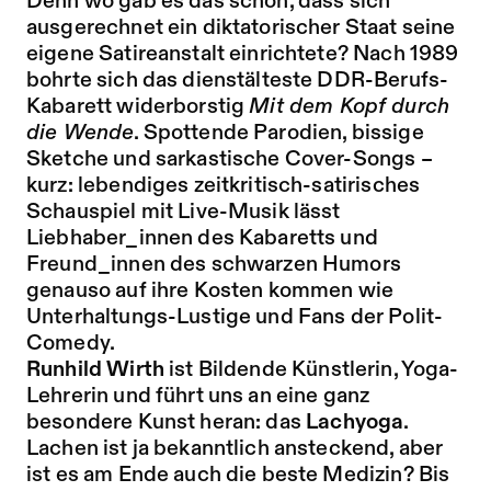
Denn wo gab es das schon, dass sich
ausgerechnet ein diktatorischer Staat seine
eigene Satireanstalt einrichtete? Nach 1989
bohrte sich das dienstälteste DDR-Berufs-
Kabarett widerborstig
Mit dem Kopf durch
die Wende
. Spottende Parodien, bissige
Sketche und sarkastische Cover-Songs –
kurz: lebendiges zeitkritisch-satirisches
Schauspiel mit Live-Musik lässt
Liebhaber_innen des Kabaretts und
Freund_innen des schwarzen Humors
genauso auf ihre Kosten kommen wie
Unterhaltungs-Lustige und Fans der Polit-
Comedy.
Runhild Wirth
ist Bildende Künstlerin, Yoga-
Lehrerin und führt uns an eine ganz
besondere Kunst heran: das
Lachyoga
.
Lachen ist ja bekanntlich ansteckend, aber
ist es am Ende auch die beste Medizin? Bis