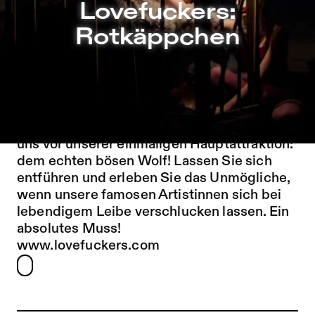
Lovefuckers: Rotkäppchen – Sophiensæle | Freies Theate
Lovefuckers:
Zu Programm springen
Rotkäppchen
Zu Aktuelles springen
Zu Seiten springen
Das Warten hat ein Ende! Endlich kommt er
wieder - auch in Ihre Stadt – der Cirque du
Slay! Treten Sie ein und fürchten Sie sich mit
uns vor unserer einmaligen Hauptattraktion:
dem echten bösen Wolf! Lassen Sie sich
entführen und erleben Sie das Unmögliche,
wenn unsere famosen Artistinnen sich bei
lebendigem Leibe verschlucken lassen. Ein
absolutes Muss!
www.lovefuckers.com