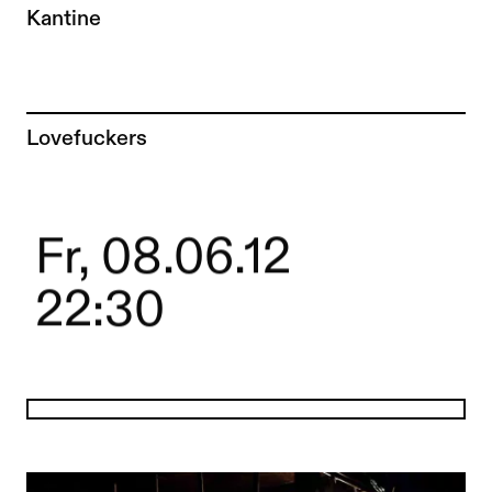
Kantine
Zur Künstler*in-Seite von
Lovefuckers
Fr, 08.06.12
22:30