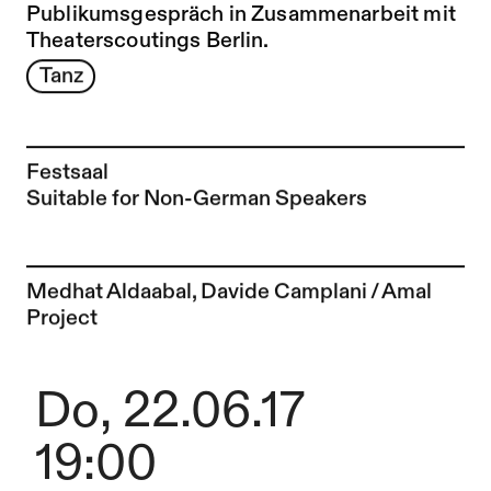
Publikumsgespräch in Zusammenarbeit mit
Theaterscoutings Berlin
.
Tanz
Festsaal
Suitable for Non-German Speakers
Zur Künstler*in-Seite von
Medhat Aldaabal, Davide Camplani / Amal
Project
Do, 22.06.17
19:00