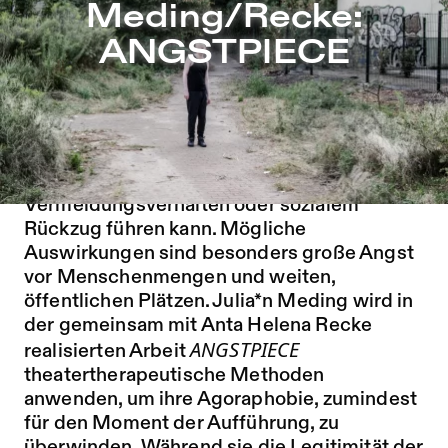
Meding/Recke: ANGSTPIECE – Sophiensæle | Freies The
Meding/Recke:
Zu Programm springen
ANGSTPIECE
Zu Aktuelles springen
Zu Seiten springen
>>
SAVE YOUR MONEY AB 3 TICKETS
<<
Agoraphobie ist eine sogenannte
psychische Störung, die zu
Vermeidungsverhalten oder sozialem
Rückzug führen kann. Mögliche
Auswirkungen sind besonders große Angst
vor Menschenmengen und weiten,
öffentlichen Plätzen. Julia*n Meding wird in
der gemeinsam mit Anta Helena Recke
ANGSTPIECE
realisierten Arbeit
theatertherapeutische Methoden
anwenden, um ihre Agoraphobie, zumindest
für den Moment der Aufführung, zu