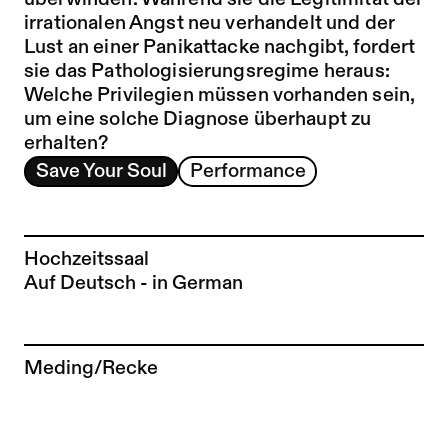
überwinden. Während sie die Legitimität der
irrationalen Angst neu verhandelt und der
Lust an einer Panikattacke nachgibt, fordert
sie das Pathologisierungsregime heraus:
Welche Privilegien müssen vorhanden sein,
um eine solche Diagnose überhaupt zu
erhalten?
Save Your Soul
Performance
Hochzeitssaal
Auf Deutsch - in German
Zur Künstler*in-Seite von
Meding/Recke