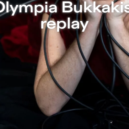
| SOPHIENSÆLE – Sophiensæle | Freies 
Olympia Bukkakis
replay
Welchen Tanz fordert das Cello von der
man die straffe Partitur eines Popson
Inneren der tragischen Diva? Und sing
untersucht die formalen Beziehunge
Sound in verschiedenen kulturellen R
Die neue Arbeit von Olympia Bukkakis