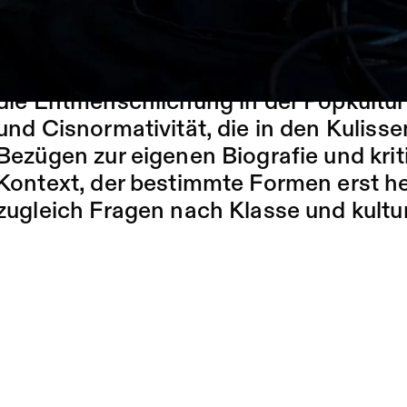
Ertl und The Darvish ist eine einstün
Musikvideo, klassischer Musik und Oper
Blick auf die Besessenheit der Hochku
die Entmenschlichung in der Popkultu
und Cisnormativität, die in den Kuliss
Bezügen zur eigenen Biografie und krit
Kontext, der bestimmte Formen erst herv
zugleich Fragen nach Klasse und kultur