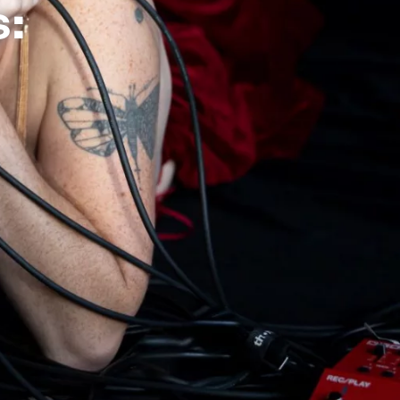
Theater in Berlin
:
 Musiker*in? Wie interpretiert
gs? Was bewegt sich im
t sie überhaupt?
replay
n zwischen Bewegung und
äumen.
 mit den zwei Tänzer*innen Am