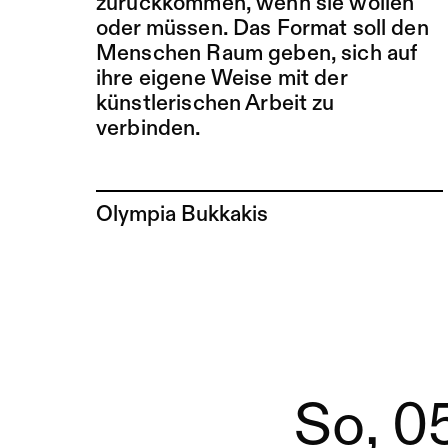
zurückkommen, wenn sie wollen
oder müssen. Das Format soll den
Menschen Raum geben, sich auf
ihre eigene Weise mit der
künstlerischen Arbeit zu
verbinden.
Zur Künstler*in-Seite von
Olympia Bukkakis
So, 0