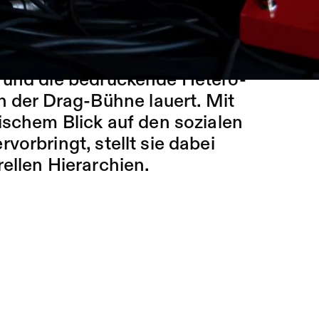
dige Show zwischen Drag,
. Sie wirft einen kritischen
ltur von sterbenden Frauen,
r und die bedrückende Hetero-
en der Drag-Bühne lauert. Mit
ischem Blick auf den sozialen
orbringt, stellt sie dabei
ellen Hierarchien.