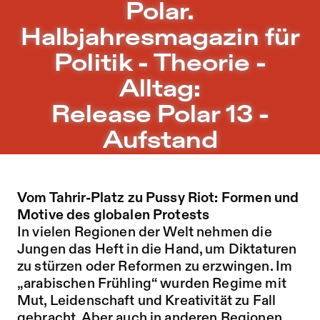
Polar. Halbjahresmagazin für Politik - Theorie - Alltag: R
Polar.
Zu Programm springen
Halbjahresmagazin für
Zu Aktuelles springen
Politik - Theorie -
Zu Seiten springen
Alltag:
Release Polar 13 -
Aufstand
Vom Tahrir-Platz zu Pussy Riot: Formen und
Motive des globalen Protests
In vielen Regionen der Welt nehmen die
Jungen das Heft in die Hand, um Diktaturen
zu stürzen oder Reformen zu erzwingen. Im
„arabischen Frühling“ wurden Regime mit
Mut, Leidenschaft und Kreativität zu Fall
gebracht. Aber auch in anderen Regionen