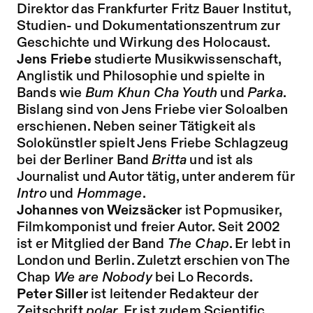
Direktor das Frankfurter
Fritz Bauer Institut
,
Studien- und Dokumentationszentrum zur
Geschichte und Wirkung des Holocaust.
Jens Friebe
studierte Musikwissenschaft,
Anglistik und Philosophie und spielte in
Bands wie
Bum Khun Cha Youth
und
Parka
.
Bislang sind von Jens Friebe vier Soloalben
erschienen. Neben seiner Tätigkeit als
Solokünstler spielt Jens Friebe Schlagzeug
bei der Berliner Band
Britta
und ist als
Journalist und Autor tätig, unter anderem für
Intro
und
Hommage
.
Johannes von Weizsäcker
ist Popmusiker,
Filmkomponist und freier Autor. Seit 2002
ist er Mitglied der Band
The Chap
. Er lebt in
London und Berlin. Zuletzt erschien von The
Chap
We are Nobody
bei Lo Records.
Peter Siller
ist leitender Redakteur der
Zeitschrift
polar
. Er ist zudem Scientific