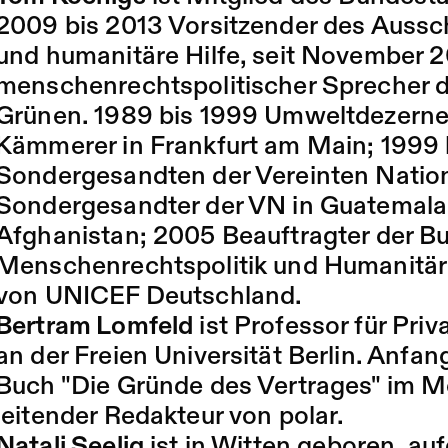
2009 bis 2013 Vorsitzender des Auss
und humanitäre Hilfe, seit November 
menschenrechtspolitischer Sprecher d
Grünen. 1989 bis 1999 Umweltdezerne
Kämmerer in Frankfurt am Main; 1999 b
Sondergesandten der Vereinten Natio
Sondergesandter der VN in Guatemala
Afghanistan; 2005 Beauftragter der B
Menschenrechtspolitik und Humanitäre
von UNICEF Deutschland.
Bertram Lomfeld
ist Professor für Pri
an der Freien Universität Berlin. Anfa
Buch "Die Gründe des Vertrages" im M
leitender Redakteur von polar.
Natali Seelig
ist in Witten geboren, au