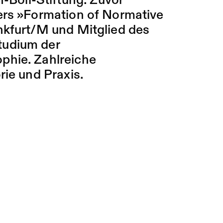
h-Böll-Stiftung. Zuvor
ers »Formation of Normative
nkfurt/M und Mitglied des
tudium der
phie. Zahlreiche
rie und Praxis.