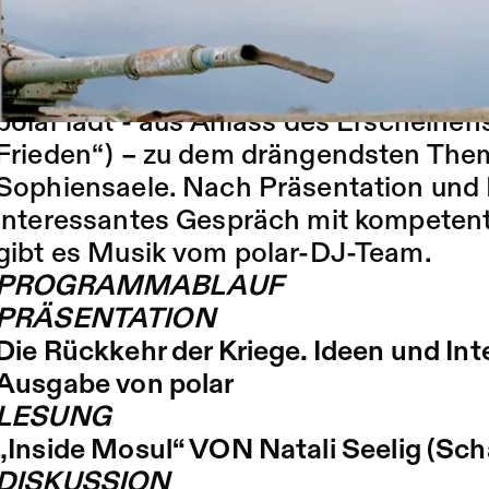
Kriegselends in den Kriegsregionen u
umgehen mit der neuen Gewalt? Welch
Mit welchen Strategien? Welchen Zie
polar lädt - aus Anlass des Erscheinen
Frieden“) – zu dem drängendsten Thema
Sophiensaele. Nach Präsentation und 
interessantes Gespräch mit kompeten
gibt es Musik vom polar-DJ-Team.
PROGRAMMABLAUF
PRÄSENTATION
Die Rückkehr der Kriege. Ideen und Int
Ausgabe von polar
LESUNG
„Inside Mosul“ VON
Natali Seelig (Sch
DISKUSSION