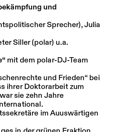
bekämpfung und
politischer Sprecher), Julia
r Siller (polar) u.a.
e“
mit dem polar-DJ-Team
nschenrechte und Frieden“ bei
s ihrer Doktorarbeit zum
war sie zehn Jahre
nternational.
aatssekretäre im Auuswärtigen
ges in der grünen Fraktion.