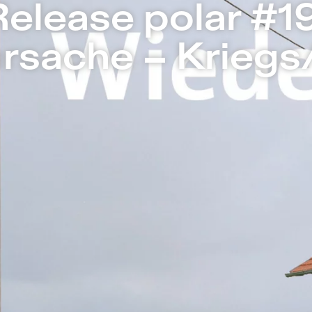
iegs/ursache – Sophiensæle | Freies The
Release polar #19
ursache – Kriegs
Der Krieg war nie weg. Aber mit Blick 
Kriege ist er – auch über Flucht und di
wieder sehr nah. Syrien, Irak, Afghanist
unsere Verantwortung hier, um denjeni
Leid des Krieges geflohen sind? Und 
dort, bei der Bekämpfung von Fluchtur