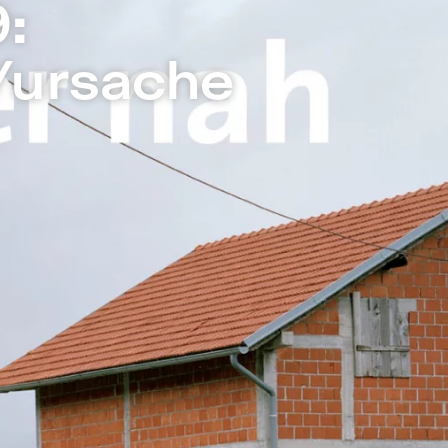
ater in Berlin
:
/ursache
auf die zahlreichen neuen
e Suche nach Asyl - plötzlich
an, Eritrea. Wo also liegt
gen zu helfen, die vor dem
wo liegt unsere Verantwortung
sachen, bei der Linderung des