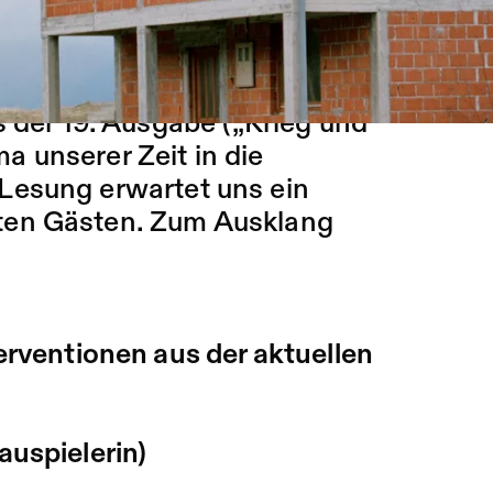
nd Nachbarländern? Wie
e Einmischung ist gefragt?
len? In welchen Bündnissen?
s der 19. Ausgabe („Krieg und
 unserer Zeit in die
Lesung erwartet uns ein
ten Gästen. Zum Ausklang
erventionen aus der aktuellen
auspielerin)