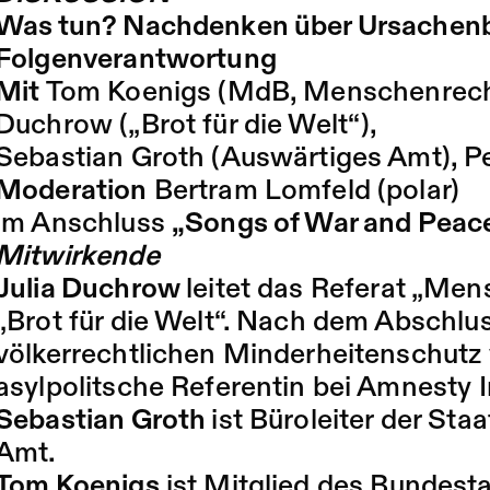
Was tun? Nachdenken über Ursachen
Folgenverantwortung
Mit
Tom Koenigs (MdB, Menschenrechts
Duchrow („Brot für die Welt“),
Sebastian Groth (Auswärtiges Amt), Pete
Moderation
Bertram Lomfeld (polar)
im Anschluss
„Songs of War and Peac
Mitwirkende
Julia Duchrow
leitet das Referat „Me
„Brot für die Welt“. Nach dem Abschlus
völkerrechtlichen Minderheitenschutz 
asylpolitsche Referentin bei Amnesty I
Sebastian Groth
ist Büroleiter der St
Amt.
Tom Koenigs
ist Mitglied des Bundesta