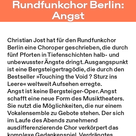
Rundfunkchor Berlin: Angst – Sophiensæle | Freies Theat
Rundfunkchor Berlin:
Zu Programm springen
Angst
Zu Aktuelles springen
Zu Seiten springen
Christian Jost hat für den Rundfunkchor
Berlin eine Choroper geschrieben, die durch
fünf Pforten in Tiefenschichten halb- und
unbewusster Ängste dringt. Ausgangspunkt
ist eine Bergsteigertragödie, die durch den
Bestseller »Touching the Void ? Sturz ins
Leere« weltweit Aufsehen erregte.
Angst ist keine Bergsteiger-Oper. Angst
schafft eine neue Form des Musiktheaters.
Sie nutzt die Möglichkeiten, die nur einem
Vokalensemble zu Gebote stehen. Der sich
im Laufe des Abends zunehmend
ausdifferenzierende Chor verkörpert das
komplexe Gedankenspiel. Verdrängtes