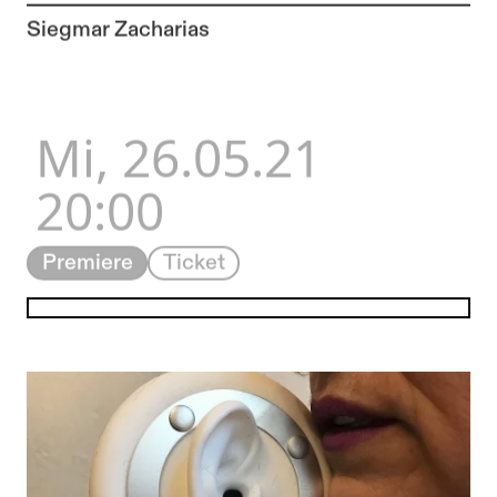
Zur Künstler*in-Seite von
Siegmar Zacharias
Mi, 26.05.21
20:00
Premiere
Ticket