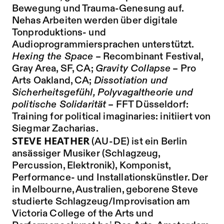
Bewegung und Trauma-Genesung auf.
Nehas Arbeiten werden über digitale
Tonproduktions- und
Audioprogrammiersprachen unterstützt.
Hexing the Space
– Recombinant Festival,
Gray Area, SF, CA;
Gravity Collapse
– Pro
Arts Oakland, CA;
Dissotiation und
Sicherheitsgefühl, Polyvagaltheorie und
politische Solidarität
– FFT Düsseldorf:
Training for political imaginaries: initiiert von
Siegmar Zacharias.
STEVE HEATHER
(AU-DE) ist ein Berlin
ansässiger Musiker (Schlagzeug,
Percussion, Elektronik), Komponist,
Performance- und Installationskünstler. Der
in Melbourne, Australien, geborene Steve
studierte Schlagzeug/Improvisation am
Victoria College of the Arts und