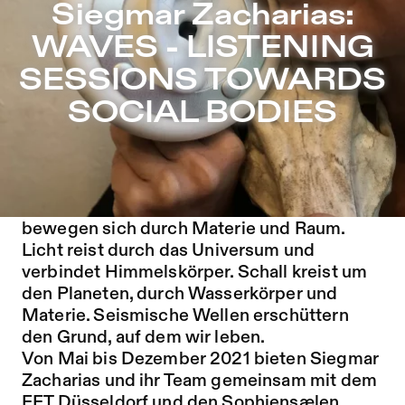
Siegmar Zacharias: WAVES - LISTENING SESSIONS TOW
Siegmar Zacharias:
Zu Programm springen
WAVES - LISTENING
Zu Aktuelles springen
SESSIONS TOWARDS
Zu Seiten springen
SOCIAL BODIES
Eine Welle ist eine Störung, die Energie von
einem Ort zum anderen bewegt. Wellen
bewegen sich durch Materie und Raum.
Licht reist durch das Universum und
verbindet Himmelskörper. Schall kreist um
den Planeten, durch Wasserkörper und
Materie. Seismische Wellen erschüttern
den Grund, auf dem wir leben.
Von Mai bis Dezember 2021 bieten Siegmar
Zacharias und ihr Team gemeinsam mit dem
FFT Düsseldorf und den Sophiensælen