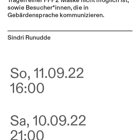
Tragen einer FFP2 Maske nicht möglich ist,
sowie Besucher*innen, die in
Gebärdensprache kommunizieren.
Zur Künstler*in-Seite von
Sindri Runudde
So, 11.09.22
16:00
Sa, 10.09.22
21:00