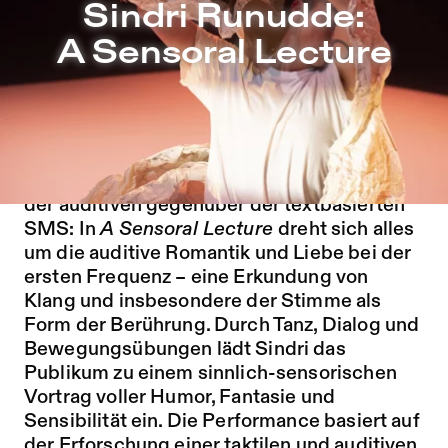
Sindri Runnude: A Sensoral Lecure | Sept 09-11 | SOPH
Sindri Runudde:
Zu Programm springen
A Sensoral Lecture
Zu Aktuelles springen
Zu Seiten springen
Gemeinsam mit der Komponistin Marta
Forsberg erforscht Sindri Runudde das
Konzept der Sprachnachricht und die Kultur
der auditiven gegenüber der textbasierten
SMS: In
A Sensoral Lecture
dreht sich alles
um die auditive Romantik und Liebe bei der
ersten Frequenz – eine Erkundung von
Klang und insbesondere der Stimme als
Form der Berührung. Durch Tanz, Dialog und
Bewegungsübungen lädt Sindri das
Publikum zu einem sinnlich-sensorischen
Vortrag voller Humor, Fantasie und
Sensibilität ein. Die Performance basiert auf
der Erforschung einer taktilen und auditiven