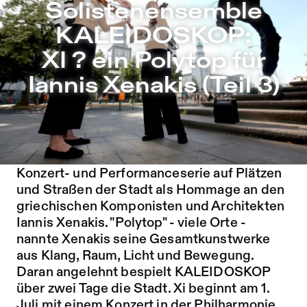
Solistenensemble KALEIDOSKOP: XI ? ein Polytop für Iann
Solistenensemble
Zu Programm springen
KALEIDOSKOP:
Zu Aktuelles springen
XI ? ein Polytop für
Zu Seiten springen
Iannis Xenakis (Teil 3)
Das Solistenensemble KALEIDOSKOP
verlässt den Konzertsaal und spielt eine
Konzert- und Performanceserie auf Plätzen
und Straßen der Stadt als Hommage an den
griechischen Komponisten und Architekten
Iannis Xenakis. "Polytop" - viele Orte -
nannte Xenakis seine Gesamtkunstwerke
aus Klang, Raum, Licht und Bewegung.
Daran angelehnt bespielt KALEIDOSKOP
über zwei Tage die Stadt. Xi beginnt am 1.
Juli mit einem Konzert in der Philharmonie.