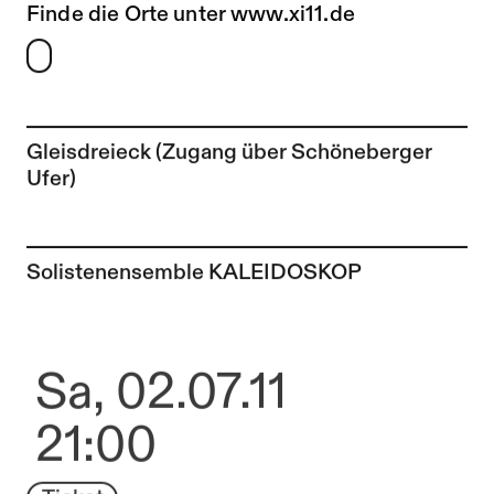
Finde die Orte unter
www.xi11.de
Gleisdreieck (Zugang über Schöneberger
Ufer)
Zur Künstler*in-Seite von
Solistenensemble KALEIDOSKOP
Sa, 02.07.11
21:00