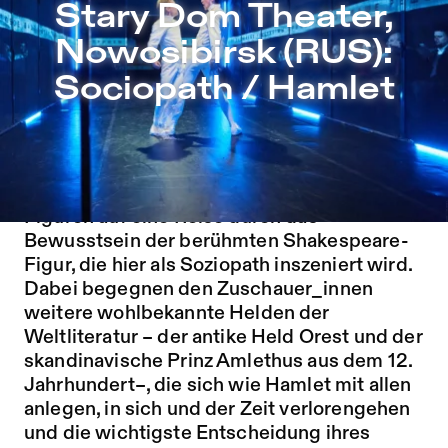
Stary Dom Theater, Nowosibirsk (RUS): Sociopath / Hamle
Stary Dom Theater,
Zu Programm springen
Nowosibirsk (RUS):
Zu Aktuelles springen
Sociopath / Hamlet
Zu Seiten springen
AB 18 JAHREN
Sociopath / Hamlet
schickt Publikum und
Figuren auf eine Reise durch das
Bewusstsein der berühmten Shakespeare-
Figur, die hier als Soziopath inszeniert wird.
Dabei begegnen den Zuschauer_innen
weitere wohlbekannte Helden der
Weltliteratur – der antike Held Orest und der
skandinavische Prinz Amlethus aus dem 12.
Jahrhundert–, die sich wie Hamlet mit allen
anlegen, in sich und der Zeit verlorengehen
und die wichtigste Entscheidung ihres