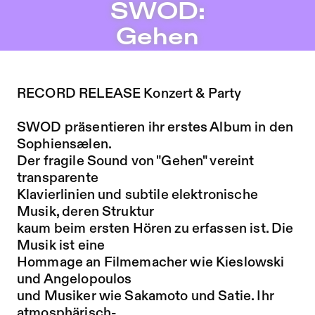
SWOD: Gehen – Sophiensæle | Freies Theater in Berlin
SWOD:
Zu Programm springen
Gehen
Zu Aktuelles springen
Zu Seiten springen
RECORD RELEASE Konzert & Party
SWOD präsentieren ihr erstes Album in den
Sophiensælen.
Der fragile Sound von "Gehen" vereint
transparente
Klavierlinien und subtile elektronische
Musik, deren Struktur
kaum beim ersten Hören zu erfassen ist. Die
Musik ist eine
Hommage an Filmemacher wie Kieslowski
und Angelopoulos
und Musiker wie Sakamoto und Satie. Ihr
atmosphärisch-