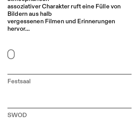
assoziativer Charakter ruft eine Fülle von
Bildern aus halb
vergessenen Filmen und Erinnerungen
hervor...
Festsaal
Zur Künstler*in-Seite von
SWOD