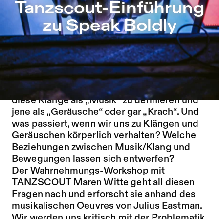
Tanzscout-Einführung zu Speak Boldly – Sophiensæle | F
Tanzscout-Einführung
Zu Programm springen
zu Speak Boldly
Zu Aktuelles springen
Zu Seiten springen
Was ist eigentlich Musik? Und wer darf das
bestimmen? Wer oder was prägt unser
ästhetisches Empfinden, das uns befähigt,
diese Klänge als „Musik“ zu definieren und
jene als „Geräusche“ oder gar „Krach“. Und
was passiert, wenn wir uns zu Klängen und
Geräuschen körperlich verhalten? Welche
Beziehungen zwischen Musik/Klang und
Bewegungen lassen sich entwerfen?
Der Wahrnehmungs-Workshop mit
TANZSCOUT Maren Witte geht all diesen
Fragen nach und erforscht sie anhand des
musikalischen Oeuvres von Julius Eastman.
Wir werden uns kritisch mit der Problematik