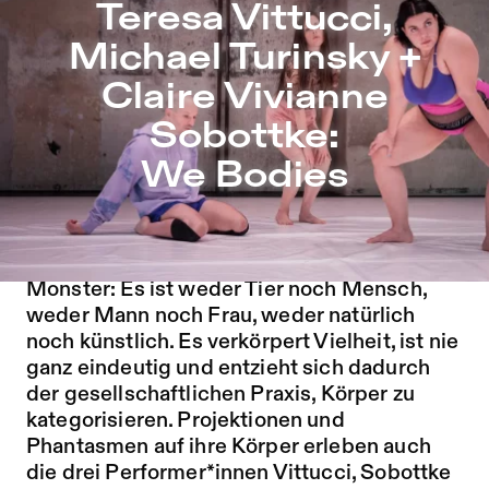
Teresa Vittucci, Michael Turinsky + Claire Vivianne Sobo
Teresa Vittucci,
Zu Programm springen
Michael Turinsky +
Zu Aktuelles springen
Claire Vivianne
Zu Seiten springen
Sobottke:
We Bodies
Die zentrale Figur von
We Bodies
ist das
Monster: Es ist weder Tier noch Mensch,
weder Mann noch Frau, weder natürlich
noch künstlich. Es verkörpert Vielheit, ist nie
ganz eindeutig und entzieht sich dadurch
der gesellschaftlichen Praxis, Körper zu
kategorisieren. Projektionen und
Phantasmen auf ihre Körper erleben auch
die drei Performer*innen Vittucci, Sobottke