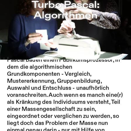
Turbo Pascal: Algorithmen – Sophiensæle | Freies Theate
Turbo Pascal:
Zu Programm springen
Algorithmen
Zu Aktuelles springen
Zu Seiten springen
In
Algorithmen
werden PerformerInnen wie
ZuschauerInnen zu Objekten und ZeugInnen
unterschiedlicher Sortiervorgänge. Turbo
Pascal bauen einen Publikumsprozessor, in
dem die algorithmischen
Grundkomponenten - Vergleich,
Mustererkennung, Gruppenbildung,
Auswahl und Entschluss - unaufhörlich
voranschreiten. Auch wenn es manch eine(r)
als Kränkung des Individuums versteht, Teil
einer Massengesellschaft zu sein,
eingeordnet oder verglichen zu werden, so
liegt doch das Problem der Masse nun
einmal genau darin - nur mit Hilfe von