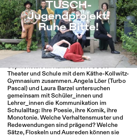
TUSCH-Jugendprojekt: Ruhe Bitte! – Sophiensæle | Freie
TUSCH-
Zu Programm springen
Jugendprojekt:
Zu Aktuelles springen
Ruhe Bitte!
Zu Seiten springen
FAMILY FRIENDLY
Bereits im dritten Jahr arbeiten die
Sophiensæle im Rahmen von TUSCH -
Theater und Schule mit dem Käthe-Kollwitz-
Gymnasium zusammen. Angela Löer (Turbo
Pascal) und Laura Barzel untersuchen
gemeinsam mit Schüler_innen und
Lehrer_innen die Kommunikation im
Schulalltag: Ihre Poesie, ihre Komik, ihre
Monotonie. Welche Verhaltensmuster und
Redewendungen sind prägend? Welche
Sätze, Floskeln und Ausreden können sie