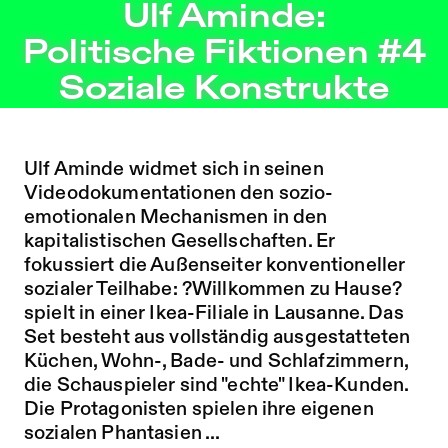
Ulf Aminde: Politische Fiktionen #4 Soziale Konstrukte –
Ulf Aminde:
Zu Programm springen
Politische Fiktionen #4
Zu Aktuelles springen
Soziale Konstrukte
Zu Seiten springen
Ulf Aminde widmet sich in seinen
Videodokumentationen den sozio-
emotionalen Mechanismen in den
kapitalistischen Gesellschaften. Er
fokussiert die Außenseiter konventioneller
sozialer Teilhabe: ?Willkommen zu Hause?
spielt in einer Ikea-Filiale in Lausanne. Das
Set besteht aus vollständig ausgestatteten
Küchen, Wohn-, Bade- und Schlafzimmern,
die Schauspieler sind "echte" Ikea-Kunden.
Die Protagonisten spielen ihre eigenen
sozialen Phantasien ...