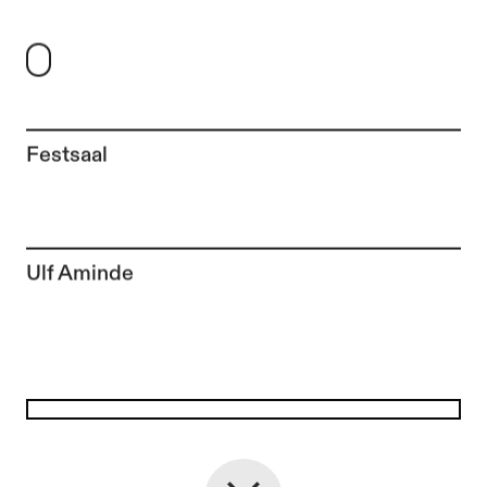
Festsaal
Zur Künstler*in-Seite von
Ulf Aminde