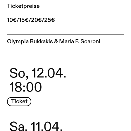
Ticketpreise
10€/15€/20€/25€
Zur Künstler*in-Seite von
Olympia Bukkakis & Maria F. Scaroni
So, 12.04.
18:00
Ticket
Sa, 11.04.