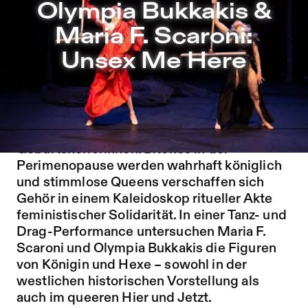
Olympia Bukkakis & Maria F. Scaroni: Unsex Me Here – S
Olympia Bukkakis &
Zu Programm springen
Maria F. Scaroni:
Zu Aktuelles springen
Unsex Me Here
Zu Seiten springen
In
Unsex Me Here
treffen trans Femmes auf
Sage-Femmes, weise Frauen und
Geburtshelferinnen.
Bitches
in der
Perimenopause werden wahrhaft königlich
und stimmlose
Queens
verschaffen sich
Gehör in einem Kaleidoskop ritueller Akte
feministischer Solidarität. In einer Tanz- und
Drag-Performance untersuchen Maria F.
Scaroni und Olympia Bukkakis die Figuren
von Königin und Hexe – sowohl in der
westlichen historischen Vorstellung als
auch im queeren Hier und Jetzt.