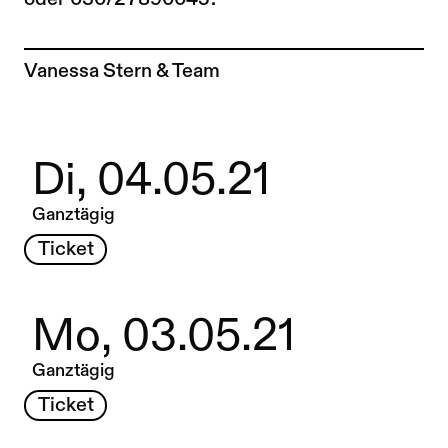
Zur Künstler*in-Seite von
Vanessa Stern & Team
Di, 04.05.21
Ganztägig
Ticket
Mo, 03.05.21
Ganztägig
Ticket