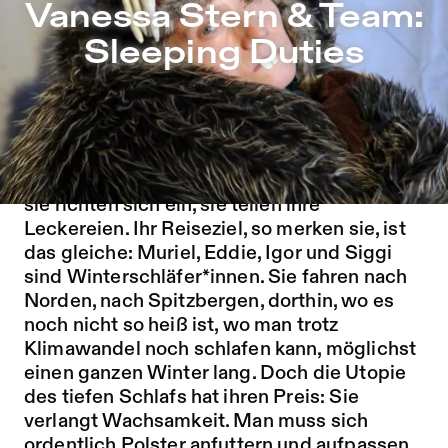
Vanessa Stern & Team: Sleeping Duties – Sophiensæle | F
Vanessa Stern & Team:
Zu Programm springen
Sleeping Duties
Zu Aktuelles springen
Zu Seiten springen
Vier Zugreisende – sind es Menschen, sind
es Tiere? – begegnen sich im
Schlafwagenabteil. Sie lernen sich kennen,
sie richten sich ein, sie teilen ihre
Leckereien. Ihr Reiseziel, so merken sie, ist
das gleiche: Muriel, Eddie, Igor und Siggi
sind Winterschläfer*innen. Sie fahren nach
Norden, nach Spitzbergen, dorthin, wo es
noch nicht so heiß ist, wo man trotz
Klimawandel noch schlafen kann, möglichst
einen ganzen Winter lang. Doch die Utopie
des tiefen Schlafs hat ihren Preis: Sie
verlangt Wachsamkeit. Man muss sich
ordentlich Polster anfuttern und aufpassen,