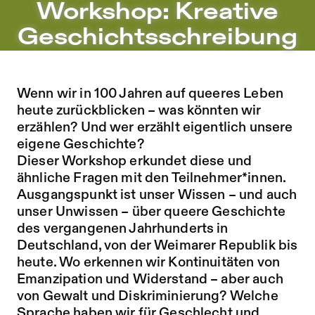
Workshop: Kreative Geschichtsschreibung – Sophiensæle 
Workshop: Kreative
Zu Programm springen
Geschichtsschreibung
Zu Aktuelles springen
Zu Seiten springen
Wenn wir in 100 Jahren auf queeres Leben
heute zurückblicken – was könnten wir
erzählen? Und wer erzählt eigentlich unsere
eigene Geschichte?
Dieser Workshop erkundet diese und
ähnliche Fragen mit den Teilnehmer*innen.
Ausgangspunkt ist unser Wissen – und auch
unser Unwissen – über queere Geschichte
des vergangenen Jahrhunderts in
Deutschland, von der Weimarer Republik bis
heute. Wo erkennen wir Kontinuitäten von
Emanzipation und Widerstand – aber auch
von Gewalt und Diskriminierung? Welche
Sprache haben wir für Geschlecht und