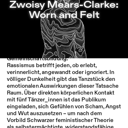
Zwoisy Mears-Clarke: Worn and Felt – Sophiensæle | Frei
Zwoisy Mears-Clarke:
Zu Programm springen
Worn and Felt
Zu Aktuelles springen
Zu Seiten springen
*Interaktiv*
Ein nicht-visuelles
Tanzstück über
Rassismus, Widerstandsfähigkeit und
Gemeinschaftsbildung.
Rassismus betrifft jeden, ob erlebt,
verinnerlicht, angewandt oder ignoriert. In
völliger Dunkelheit gibt das Tanzstück den
emotionalen Auswirkungen dieser Tatsache
Raum. Über direkten körperlichen Kontakt
mit fünf Tänzer_innen ist das Publikum
eingeladen, sich Gefühlen von Scham, Angst
und Wut auszusetzen – um nach dem
Vorbild Schwarzer feministischer Theorie
als selbstermächtigte, widerstandsfähige