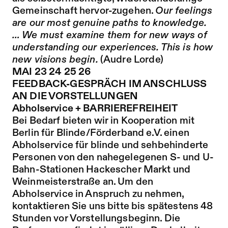
Gemeinschaft hervor-zugehen.
Our feelings
are our most genuine paths to knowledge.
… We must examine them for new ways of
understanding our experiences. This is how
new visions begin.
(Audre Lorde)
MAI 23 24 25 26
FEEDBACK-GESPRÄCH IM ANSCHLUSS
AN DIE VORSTELLUNGEN
Abholservice + BARRIEREFREIHEIT
Bei Bedarf bieten wir in Kooperation mit
Berlin für Blinde/Förderband e.V.
einen
Abholservice für blinde und sehbehinderte
Personen von den nahegelegenen S- und U-
Bahn-Stationen Hackescher Markt und
Weinmeisterstraße an. Um den
Abholservice in Anspruch zu nehmen,
kontaktieren Sie uns bitte bis spätestens 48
Stunden vor Vorstellungsbeginn. Die