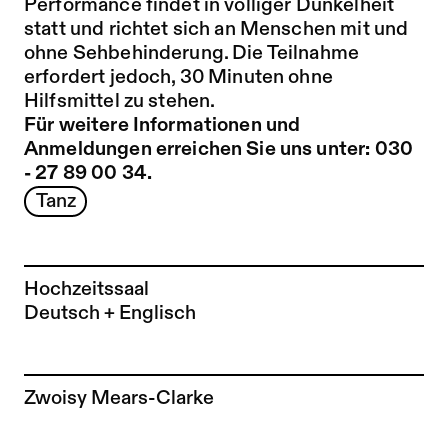
Performance findet in völliger Dunkelheit
statt und richtet sich an Menschen mit und
ohne Sehbehinderung. Die Teilnahme
erfordert jedoch, 30 Minuten ohne
Hilfsmittel zu stehen.
Für weitere Informationen und
Anmeldungen erreichen Sie uns unter: 030
- 27 89 00 34.
Tanz
Hochzeitssaal
Deutsch + Englisch
Zur Künstler*in-Seite von
Zwoisy Mears-Clarke