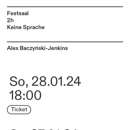
Festsaal
2h
Keine Sprache
Zur Künstler*in-Seite von
Alex Baczyński-Jenkins
So, 28.01.24
18:00
Ticket