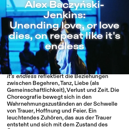
Alex Baczyński-Jenkins: Unending love, or love dies, on r
Alex Baczyński-
Zu Programm springen
Jenkins:
Zu Aktuelles springen
Unending love, or love
Zu Seiten springen
dies, on repeat like it's
endless
Unending love, or love dies, on repeat like
it's endless
reflektiert die Beziehungen
zwischen Begehren, Tanz, Liebe (als
Gemeinschaftlichkeit), Verlust und Zeit. Die
Choreografie bewegt sich in den
Wahrnehmungszuständen an der Schwelle
von Trauer, Hoffnung und Feier. Ein
leuchtendes Zuhören, das aus der Trauer
entsteht und sich mit dem Zustand des