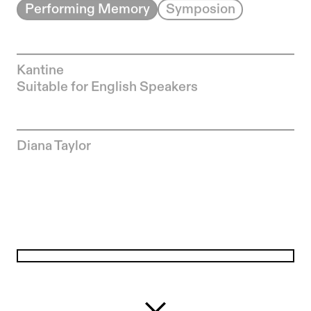
Performing Memory
Symposion
Kantine
Suitable for English Speakers
Zur Künstler*in-Seite von
Diana Taylor
Sa, 26.05.18
18:00