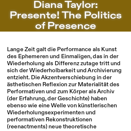
Diana Taylor: Presente! The Politics of Presence – Sophie
Diana Taylor:
Zu Programm springen
Presente! The Politics
Zu Aktuelles springen
of Presence
Zu Seiten springen
Lange Zeit galt die Performance als Kunst
des Ephemeren und Einmaligen, das in der
Wiederholung als Differenz zutage tritt und
sich der Wiederholbarkeit und Archivierung
entzieht. Die Akzentverschiebung in der
ästhetischen Reflexion zur Materialität des
Performativen und zum Körper als Archiv
(der Erfahrung, der Geschichte) haben
ebenso wie eine Welle von künstlerischen
Wiederholungsexperimenten und
performativen Rekonstruktionen
(reenactments) neue theoretische