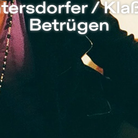
hiensæle | Freies Theater in Berlin
tersdorfer / Kla
Betrügen
Nominiert für den Friedrich-Luft-Preis
Zürcher Kantonalbank - ZKB 2009.
Achtung: Die Vorstellungen wurden vo
22. und 23. August verlegt!