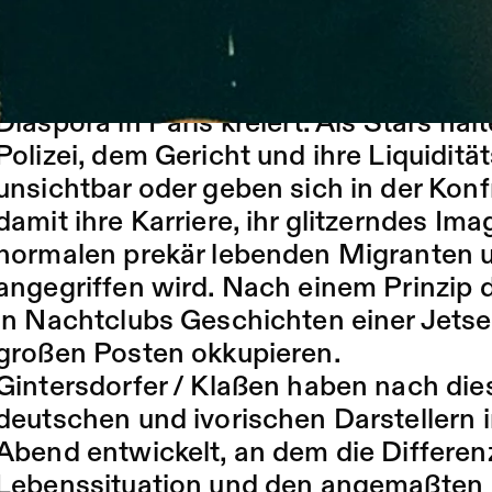
Douk Saga (1975-2006), genannt der P
Béton, Boro Sanguy und die anderen Mi
?Jet Set? haben 2003 den Couper Decal
Diaspora in Paris kreiert. Als Stars hal
Polizei, dem Gericht und ihre Liquidi
unsichtbar oder geben sich in der Kon
damit ihre Karriere, ihr glitzerndes Ima
normalen prekär lebenden Migranten u
angegriffen wird. Nach einem Prinzip 
in Nachtclubs Geschichten einer Jetset
großen Posten okkupieren.
Gintersdorfer / Klaßen haben nach di
deutschen und ivorischen Darstellern i
Abend entwickelt, an dem die Differen
Lebenssituation und den angemaßten Ro