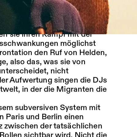
räsident, Lino Versace, Solo
tglieder der selbst ernannten
er im Milieu der ivorischen
ten sie ihren Kampf mit der
tätsschwankungen möglichst
frontation den Ruf von Helden,
ge, also das, was sie von
nterscheidet, nicht
der Aufwertung singen die DJs
welt, in der die Migranten die
esem subversiven System mit
n Paris und Berlin einen
z zwischen der tatsächlichen
llen sichtbar wird. Nicht die