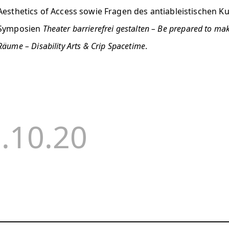
Aesthetics of Access sowie Fragen des antiableistischen Kur
Symposien
Theater barrierefrei gestalten – Be prepared to ma
Räume – Disability Arts & Crip Spacetime
.
7.10.20