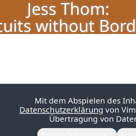
Jess Thom:
 – Sophiensæle | Freies Theater in Be
cuits without Bord
Mit dem Abspielen des Inh
Datenschutzerklärung
von Vim
Übertragung von Daten
Vimeo Inhalt laden
Coo