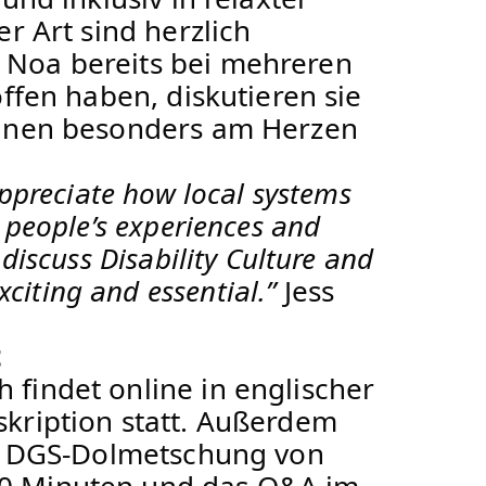
r Art sind herzlich
 Noa bereits bei mehreren
offen haben, diskutieren sie
ihnen besonders am Herzen
appreciate how local systems
 people’s experiences and
discuss Disability Culture and
exciting and essential.”
Jess
t
findet online in englischer
skription statt. Außerdem
ine DGS-Dolmetschung von
60 Minuten und das Q&A im