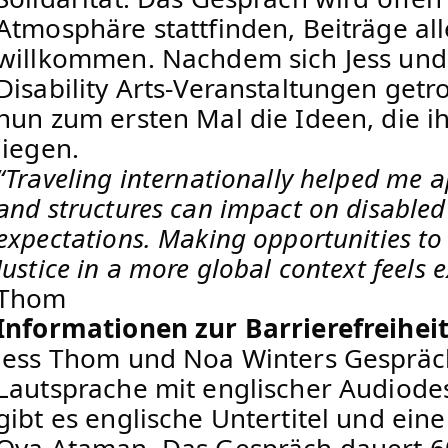
Atmosphäre stattfinden, Beiträge alle
willkommen. Nachdem sich Jess und
Disability Arts-Veranstaltungen getr
nun zum ersten Mal die Ideen, die 
liegen.
“Traveling internationally helped me 
and structures can impact on disabled
expectations. Making opportunities to 
Justice in a more global context feels 
Thom
Informationen zur Barrierefreihei
Jess Thom und Noa Winters Gespräch 
Lautsprache mit englischer Audiode
gibt es englische Untertitel und e
Oya Ataman. Das Gespräch dauert 