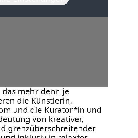
, das mehr denn je
eren die Künstlerin,
 Thom und die Kurator*in und
eutung von kreativer,
nd grenzüberschreitender
und inklusiv in relaxter