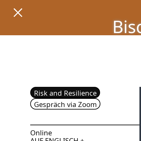
Jess Thom: Biscuits without Borders:
Zu Programm springen
Bis
Zu Aktuelles springen
Zurück zur Startseite
Zu Seiten springen
Risk and Resilience
Gespräch via Zoom
Online
AUF ENGLISCH +