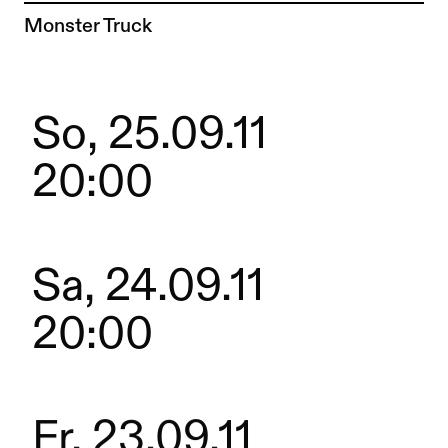
Zur Künstler*in-Seite von
Monster Truck
So, 25.09.11
20:00
Sa, 24.09.11
20:00
Fr, 23.09.11