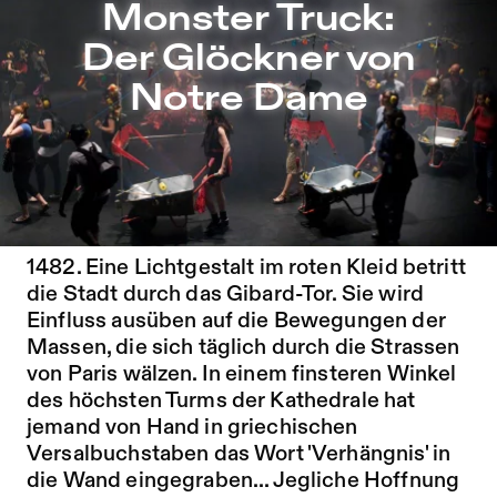
Monster Truck: Der Glöckner von Notre Dame – Sophiensæ
Monster Truck:
Zu Programm springen
Der Glöckner von
Zu Aktuelles springen
Notre Dame
Zu Seiten springen
?AUF DASS IHR SO TAUB WERDET WIE
ICH!? (Quasimodo)
1482. Eine Lichtgestalt im roten Kleid betritt
die Stadt durch das Gibard-Tor. Sie wird
Einfluss ausüben auf die Bewegungen der
Massen, die sich täglich durch die Strassen
von Paris wälzen. In einem finsteren Winkel
des höchsten Turms der Kathedrale hat
jemand von Hand in griechischen
Versalbuchstaben das Wort 'Verhängnis' in
die Wand eingegraben... Jegliche Hoffnung