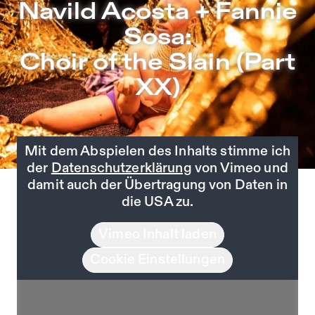
Navild Acosta + Fannie Sosa: Choir of the Slain (Part XX)
Navild Acosta + Fannie
Zu Programm springen
Sosa:
Zu Aktuelles springen
Choir of the Slain (Part
Zu Seiten springen
XX)
Mit dem Abspielen des Inhalts stimme ich
der
Datenschutzerklärung
von Vimeo und
damit auch der Übertragung von Daten in
die USA zu.
Vimeo Inhalt laden
Cookie Einstellungen