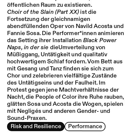
öffentlichen Raum zu existieren.
Choir of the Slain (Part XX)
ist die
Fortsetzung der gleichnamigen
abendfüllenden Oper von Navild Acosta und
Fannie Sosa. Die Performer*innen animieren
das Setting ihrer Installation
Black Power
Naps
, in der sie
dieUmverteilung von
Müßiggang, Untätigkeit und qualitativ
hochwertigem Schlaf fordern. Vom Bett aus
mit Gesang und Tanz finden sie sich zum
Chor und zelebrieren vielfältige Zustände
des Untätigseins und der Faulheit. Im
Protest gegen jene Machtverhältnisse der
Nacht, die People of Color ihre Ruhe rauben,
glätten Sosa und Acosta die Wogen, spielen
mit Negligés und anderen Gender- und
Sound-Praxen.
Risk and Resilience
Performance