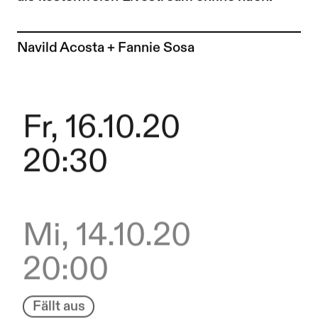
Zur Künstler*in-Seite von
Navild Acosta + Fannie Sosa
Fr, 16.10.20
20:30
Mi, 14.10.20
20:00
Fällt aus