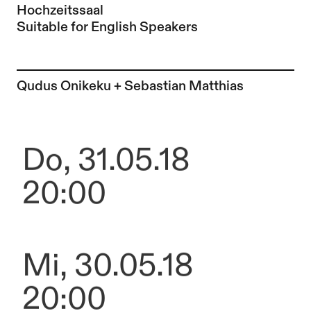
Hochzeitssaal
Suitable for English Speakers
Zur Künstler*in-Seite von
Qudus Onikeku + Sebastian Matthias
Do, 31.05.18
20:00
Mi, 30.05.18
20:00