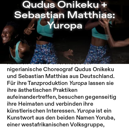
Qudus Onikeku + Sebastian Matthias: Yuropa – Sophiensæ
Qudus Onikeku +
Zu Programm springen
Sebastian Matthias:
Zu Aktuelles springen
Yuropa
Zu Seiten springen
In Lagos, einer der größten und lebhaftesten
Metropolregionen der Welt, treffen sich im
Rahmen von
The Choronauts
der
nigerianische Choreograf Qudus Onikeku
und Sebastian Matthias aus Deutschland.
Für ihre Tanzproduktion
Yuropa
lassen sie
ihre ästhetischen Praktiken
aufeinandertreffen, besuchen gegenseitig
ihre Heimaten und verbinden ihre
künstlerischen Interessen.
Yuropa
ist ein
Kunstwort aus den beiden Namen Yoruba,
einer westafrikanischen Volksgruppe,