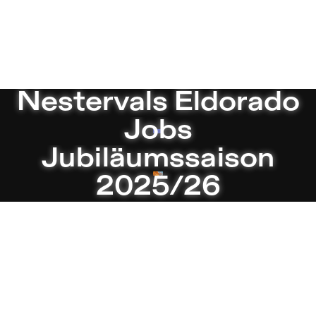
Sophiensæle | Freies Theater in Berlin
Aktuell
Nestervals Eldorado
Jobs
Jubiläumssaison
2025/26