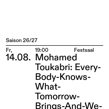
Qudus Onikeku + Sebastian Matthias – 
Zu Programm springen
Saison 26/27
Programm
Zu Aktuelles springen
Ort:
Fr,
19:00
Festsaal
14.08.
Mohamed
Zu Seiten springen
Toukabri: Every-
Body-Knows-
What-
Tomorrow-
Brings-And-We-