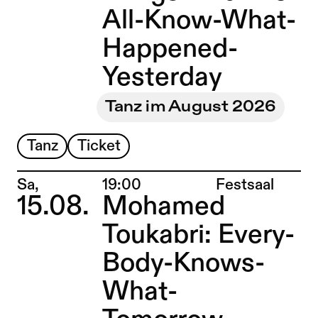
All-Know-What-
Happened-
Yesterday
Tanz im August 2026
Tanz
Ticket
Ort:
Sa,
19:00
Festsaal
15.08.
Mohamed
Toukabri: Every-
Body-Knows-
What-