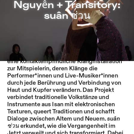
Nguyễn + Transitory: suân ซ่วน – Sophiensæle | Freies Th
Nguyễn + Transitory:
Zu Programm springen
suân ซ่วน
Zu Aktuelles springen
Zu Seiten springen
Nguyễn + Transitory bewegen sich in den
Grenzbereichen von Klang, Performance
und Installation. In ihrer Performance wird
eine kontaktempfindliche Klanginstallation
zur Mitspielerin, deren Klänge die
Performer*innen und Live-Musiker*innen
durch jede Berührung und Verbindung von
Haut und Kupfer verändern. Das Projekt
verbindet traditionelle Volkstänze und
Instrumente aus Isan mit elektronischen
Texturen, queert Traditionen und schafft
Dialoge zwischen Altem und Neuem.
suân
ซ่วน
erkundet, wie die Vergangenheit im
Jetzt verweilt und sich transformiert. Dabei