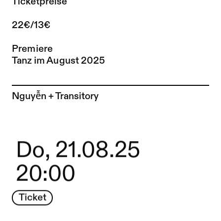
Ticketpreise
22€/13€
Premiere
Tanz im August 2025
Zur Künstler*in-Seite von
Nguyễn + Transitory
Do, 21.08.25
20:00
Ticket