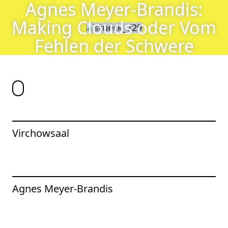
Agnes Meyer-Brandis:
Agnes Meyer-Brandis: Making Clouds oder Vom Fehle
Jump to Program
Making Clouds oder Vom
Jump to Current
Fehlen der Schwere
Jump to Pages
Virchowsaal
To the artist page of
Agnes Meyer-Brandis